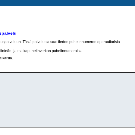
spalvelu
otuspalveluun. Tästä palvelusta saat tiedon puhelinnumeron operaattorista.
kiinteän- ja matkapuhelinverkon puhelinnumeroista.
aikaisia.