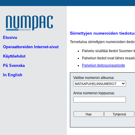
Siirrettyjen numeroiden tiedotu
Etusivu
Tervetuloa siirrettyjen numeroiden tied
Operaattoreiden Internet-sivut
Palvelu sisältää tiedot Suomen 
Käyttöehdot
Palvelun tiedot ovat lähes reaali
På Svenska
Palvelun tietosuojaseloste
In English
Valitse numeron alkuosa:
Anna numeron loppuosa: