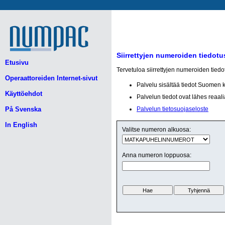
Siirrettyjen numeroiden tiedotu
Etusivu
Tervetuloa siirrettyjen numeroiden tied
Operaattoreiden Internet-sivut
Palvelu sisältää tiedot Suomen 
Käyttöehdot
Palvelun tiedot ovat lähes reaali
På Svenska
Palvelun tietosuojaseloste
In English
Valitse numeron alkuosa:
Anna numeron loppuosa: