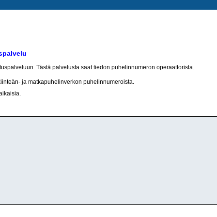
spalvelu
otuspalveluun. Tästä palvelusta saat tiedon puhelinnumeron operaattorista.
kiinteän- ja matkapuhelinverkon puhelinnumeroista.
aikaisia.