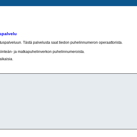
spalvelu
otuspalveluun. Tästä palvelusta saat tiedon puhelinnumeron operaattorista.
kiinteän- ja matkapuhelinverkon puhelinnumeroista.
aikaisia.