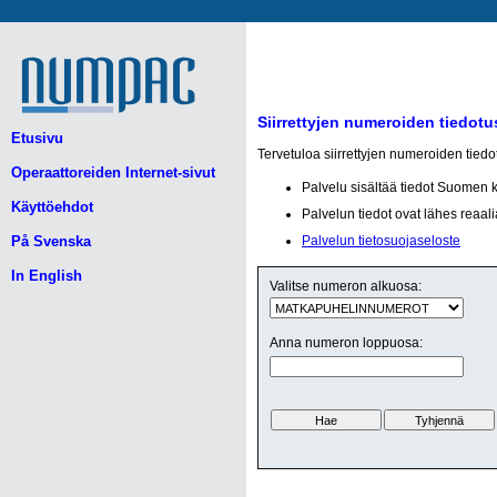
Siirrettyjen numeroiden tiedotu
Etusivu
Tervetuloa siirrettyjen numeroiden tied
Operaattoreiden Internet-sivut
Palvelu sisältää tiedot Suomen 
Käyttöehdot
Palvelun tiedot ovat lähes reaali
På Svenska
Palvelun tietosuojaseloste
In English
Valitse numeron alkuosa:
Anna numeron loppuosa: